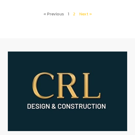
« Previous
1
2
Next »