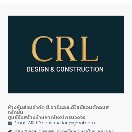
ห้างหุ้นส่วนจำกัด ซี.อาร์.แอล.ดีไซน์แอนด์คอนส
ทรัคชั่น
ศูนย์รับสร้างบ้านหาดใหญ่ ครบวงจร
Email: CRL.HR.construction@gmai.com
336/21 ซอย 14 พลพิชัย ต.หาดใหญ่ อ.หาดใหญ่ จ.สงขลา