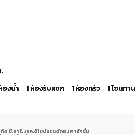
.
ห้องน้ำ
1 ห้องรับแขก
1 ห้องครัว
1 โซนทา
ำกัด ซี.อาร์.แอล.ดีไซน์แอนด์คอนสทรัคชั่น