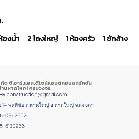
.
ห้องน้ำ
2 โถงใหญ่
1 ห้องครัว
1 ซักล้าง
ำกัด ซี.อาร์.แอล.ดีไซน์แอนด์คอนสทรัคชั่น
งบ้านหาดใหญ่ ครบวงจร
L.HR.construction@gmai.com
 14 พลพิชัย ต.หาดใหญ่ อ.หาดใหญ่ จ.สงขลา
95-0852602
95-6130966